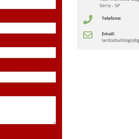
Serra - SP
Telefone:
Email:
lardosbulldogs@