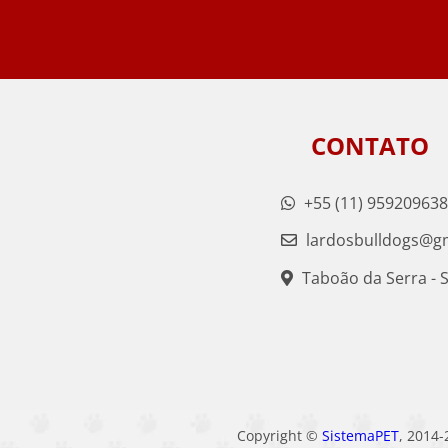
CONTATO
+55 (11) 95920963
lardosbulldogs@g
Taboão da Serra - 
Copyright ©
SistemaPET
, 2014-