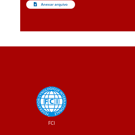
Anexar arquivo
FCI